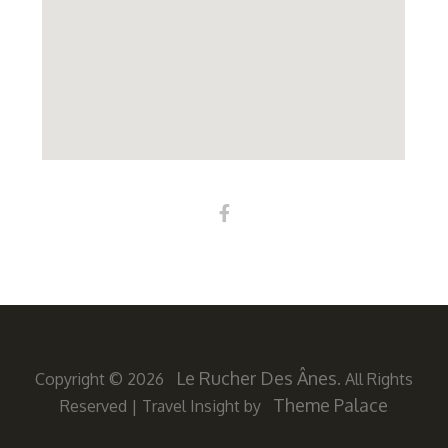
Le Rucher Des Ânes
Copyright © 2026
. All Rights
Theme Palace
Reserved
|
Travel Insight by