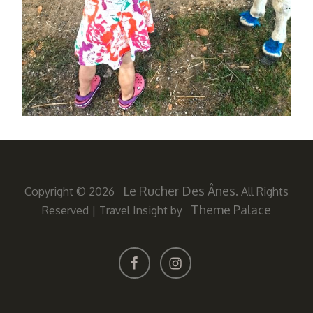
Le Rucher Des Ânes
Copyright © 2026
. All Rights
Theme Palace
Reserved
|
Travel Insight by