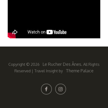
Le Rucher Des Ânes
Copyright © 2026
. All Rights
Theme Palace
Reserved
|
Travel Insight by